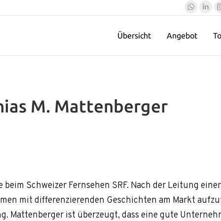
Whatsa
Lin
page
pag
Übersicht
Angebot
To
opens
ope
in
in
new
ne
window
win
ias M. Mattenberger
e beim Schweizer Fernsehen SRF. Nach der Leitung eine
men mit differenzierenden Geschichten am Markt aufzutr
ing. Mattenberger ist überzeugt, dass eine gute Untern