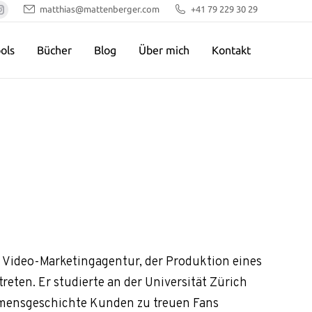
matthias@mattenberger.com
+41 79 229 30 29
pp
kedin
Instagram
e
page
ols
Bücher
Blog
Über mich
Kontakt
ns
opens
in
w
new
dow
window
r Video-Marketingagentur, der Produktion eines
eten. Er studierte an der Universität Zürich
ehmensgeschichte Kunden zu treuen Fans