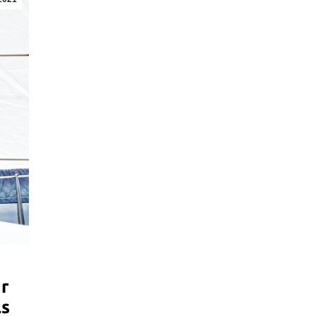
ür
ls