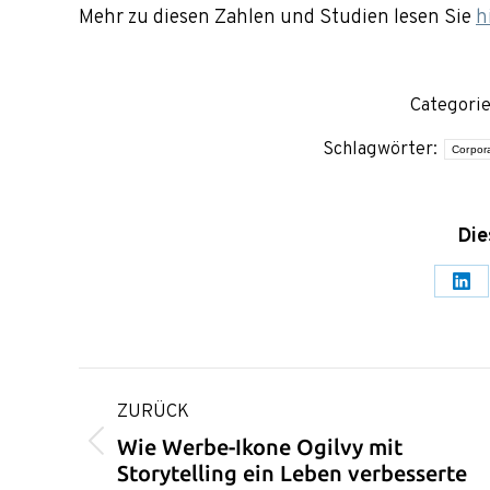
Mehr zu diesen Zahlen und Studien lesen Sie
h
Categori
Schlagwörter:
Corpora
Die
Sha
on
Lin
Kommentarnavigation
ZURÜCK
Wie Werbe-Ikone Ogilvy mit
Vorheriger
Storytelling ein Leben verbesserte
Beitrag: