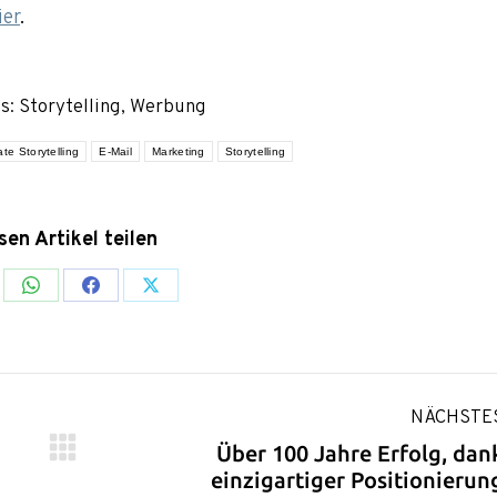
ier
.
es:
Storytelling
,
Werbung
te Storytelling
E-Mail
Marketing
Storytelling
sen Artikel teilen
re
Share
Share
Share
on
on
on
kedIn
WhatsApp
Facebook
X
NÄCHSTE
Über 100 Jahre Erfolg, dan
Nächster
einzigartiger Positionierun
Beitrag: