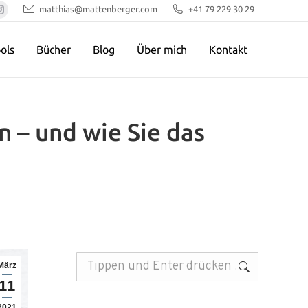
matthias@mattenberger.com
+41 79 229 30 29
pp
kedin
Instagram
e
page
ols
Bücher
Blog
Über mich
Kontakt
ns
opens
in
w
new
dow
window
n – und wie Sie das
Search:
März
11
2021