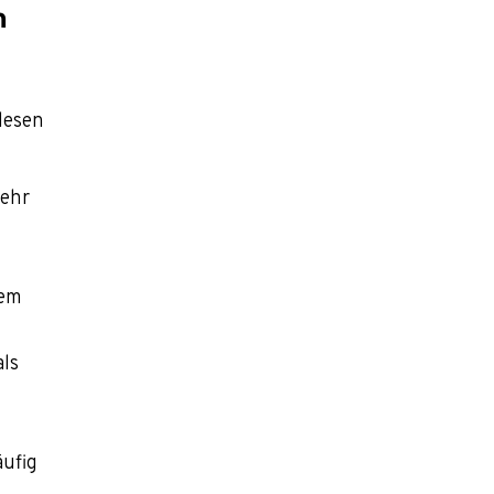
n
lesen
mehr
dem
als
äufig