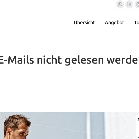
Whatsa
Lin
page
pag
Übersicht
Angebot
To
opens
ope
in
in
new
ne
window
win
E-Mails nicht gelesen werde